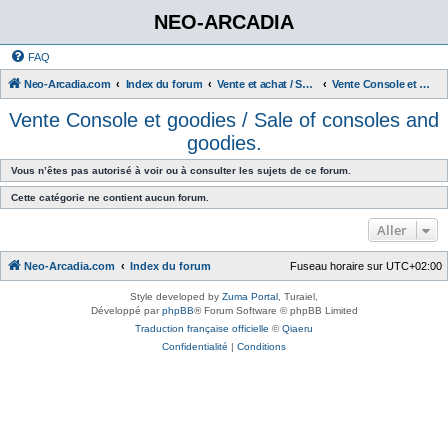
NEO-ARCADIA
FAQ
Neo-Arcadia.com
Index du forum
Vente et achat / Sales and Purchases
Vente Console et goodies / Sale of consoles and goodies.
Vente Console et goodies / Sale of consoles and
goodies.
Vous n’êtes pas autorisé à voir ou à consulter les sujets de ce forum.
Cette catégorie ne contient aucun forum.
Aller
Neo-Arcadia.com
Index du forum
Fuseau horaire sur
UTC+02:00
Style developed by
Zuma Portal
, Turaiel,
Développé par
phpBB
® Forum Software © phpBB Limited
Traduction française officielle
©
Qiaeru
Confidentialité
|
Conditions