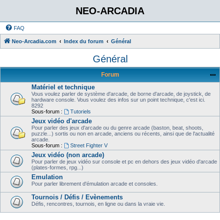
NEO-ARCADIA
FAQ
Neo-Arcadia.com
Index du forum
Général
Général
Forum
Matériel et technique
Vous voulez parler de système d'arcade, de borne d'arcade, de joystick, de
hardware console. Vous voulez des infos sur un point technique, c'est ici.
8292
Sous-forum :
Tutoriels
Jeux vidéo d'arcade
Pour parler des jeux d'arcade ou du genre arcade (baston, beat, shoots,
puzzle...) sortis ou non en arcade, anciens ou récents, ainsi que de l'actualité
arcade.
Sous-forum :
Street Fighter V
Jeux vidéo (non arcade)
Pour parler de jeux vidéo sur console et pc en dehors des jeux vidéo d'arcade
(plates-formes, rpg...)
Emulation
Pour parler librement d'émulation arcade et consoles.
Tournois / Défis / Evènements
Défis, rencontres, tournois, en ligne ou dans la vraie vie.