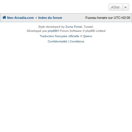
Aller
Neo-Arcadia.com
Index du forum
Fuseau horaire sur
UTC+02:00
Style developed by
Zuma Portal
, Turaiel,
Développé par
phpBB
® Forum Software © phpBB Limited
Traduction française officielle
©
Qiaeru
Confidentialité
|
Conditions