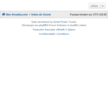
Aller
Neo-Arcadia.com
Index du forum
Fuseau horaire sur
UTC+02:00
Style developed by
Zuma Portal
, Turaiel,
Développé par
phpBB
® Forum Software © phpBB Limited
Traduction française officielle
©
Qiaeru
Confidentialité
|
Conditions