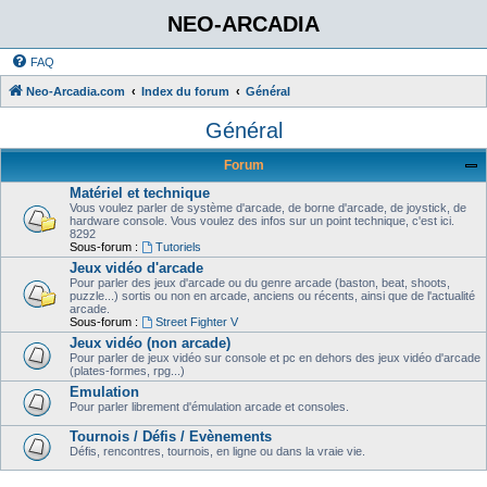
NEO-ARCADIA
FAQ
Neo-Arcadia.com
Index du forum
Général
Général
Forum
Matériel et technique
Vous voulez parler de système d'arcade, de borne d'arcade, de joystick, de
hardware console. Vous voulez des infos sur un point technique, c'est ici.
8292
Sous-forum :
Tutoriels
Jeux vidéo d'arcade
Pour parler des jeux d'arcade ou du genre arcade (baston, beat, shoots,
puzzle...) sortis ou non en arcade, anciens ou récents, ainsi que de l'actualité
arcade.
Sous-forum :
Street Fighter V
Jeux vidéo (non arcade)
Pour parler de jeux vidéo sur console et pc en dehors des jeux vidéo d'arcade
(plates-formes, rpg...)
Emulation
Pour parler librement d'émulation arcade et consoles.
Tournois / Défis / Evènements
Défis, rencontres, tournois, en ligne ou dans la vraie vie.