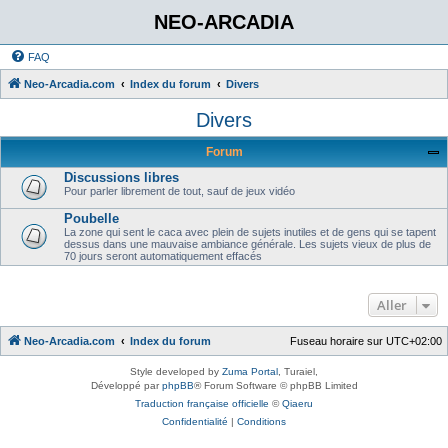
NEO-ARCADIA
FAQ
Neo-Arcadia.com
Index du forum
Divers
Divers
Forum
Discussions libres
Pour parler librement de tout, sauf de jeux vidéo
Poubelle
La zone qui sent le caca avec plein de sujets inutiles et de gens qui se tapent
dessus dans une mauvaise ambiance générale. Les sujets vieux de plus de
70 jours seront automatiquement effacés
Aller
Neo-Arcadia.com
Index du forum
Fuseau horaire sur
UTC+02:00
Style developed by
Zuma Portal
, Turaiel,
Développé par
phpBB
® Forum Software © phpBB Limited
Traduction française officielle
©
Qiaeru
Confidentialité
|
Conditions