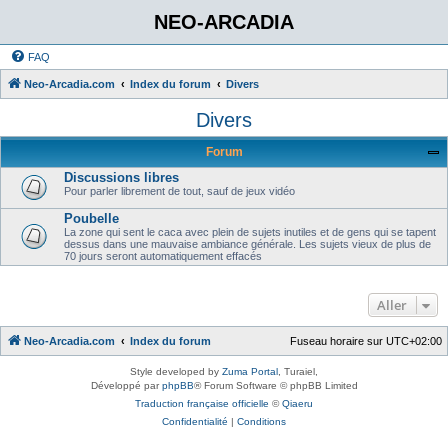
NEO-ARCADIA
FAQ
Neo-Arcadia.com
Index du forum
Divers
Divers
Forum
Discussions libres
Pour parler librement de tout, sauf de jeux vidéo
Poubelle
La zone qui sent le caca avec plein de sujets inutiles et de gens qui se tapent
dessus dans une mauvaise ambiance générale. Les sujets vieux de plus de
70 jours seront automatiquement effacés
Aller
Neo-Arcadia.com
Index du forum
Fuseau horaire sur
UTC+02:00
Style developed by
Zuma Portal
, Turaiel,
Développé par
phpBB
® Forum Software © phpBB Limited
Traduction française officielle
©
Qiaeru
Confidentialité
|
Conditions