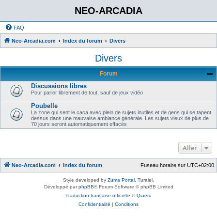
NEO-ARCADIA
FAQ
Neo-Arcadia.com
Index du forum
Divers
Divers
Forum
Discussions libres
Pour parler librement de tout, sauf de jeux vidéo
Poubelle
La zone qui sent le caca avec plein de sujets inutiles et de gens qui se tapent
dessus dans une mauvaise ambiance générale. Les sujets vieux de plus de
70 jours seront automatiquement effacés
Aller
Neo-Arcadia.com
Index du forum
Fuseau horaire sur
UTC+02:00
Style developed by
Zuma Portal
, Turaiel,
Développé par
phpBB
® Forum Software © phpBB Limited
Traduction française officielle
©
Qiaeru
Confidentialité
|
Conditions