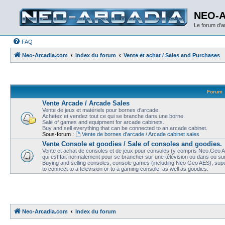
NEO-
Le forum d'
FAQ
Neo-Arcadia.com
Index du forum
Vente et achat / Sales and Purchases
Forum
Vente Arcade / Arcade Sales
Vente de jeux et matériels pour bornes d'arcade.
Achetez et vendez tout ce qui se branche dans une borne.
Sale of games and equipment for arcade cabinets.
Buy and sell everything that can be connected to an arcade cabinet.
Sous-forum :
Vente de bornes d'arcade / Arcade cabinet sales
Vente Console et goodies / Sale of consoles and goodies.
Vente et achat de consoles et de jeux pour consoles (y compris Neo.Geo AE
qui est fait normalement pour se brancher sur une télévision ou dans ou sur
Buying and selling consoles, console games (including Neo Geo AES), super
to connect to a television or to a gaming console, as well as goodies.
Neo-Arcadia.com
Index du forum