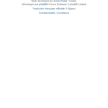
Style developed by
Zuma Portal
, Turaiel,
Développé par
phpBB
® Forum Software © phpBB Limited
Traduction française officielle
©
Qiaeru
Confidentialité
|
Conditions