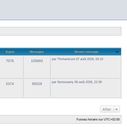
Sujets
Messages
Dernier message
par
Thchardcore
07 août 2026, 00:15
7076
105893
par
Seriousamy
06 août 2026, 22:38
5374
65529
Aller
Fuseau horaire sur
UTC+02:00