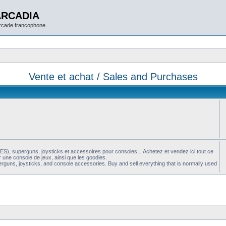
ARCADIA
arcade francophone
Vente et achat / Sales and Purchases
S), superguns, joysticks et accessoires pour consoles... Achetez et vendez ici tout ce
 une console de jeux, ainsi que les goodies.
guns, joysticks, and console accessories. Buy and sell everything that is normally used