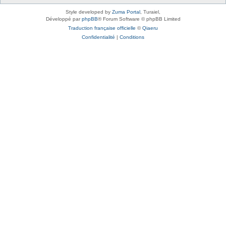
Style developed by
Zuma Portal
, Turaiel,
Développé par
phpBB
® Forum Software © phpBB Limited
Traduction française officielle
©
Qiaeru
Confidentialité
|
Conditions