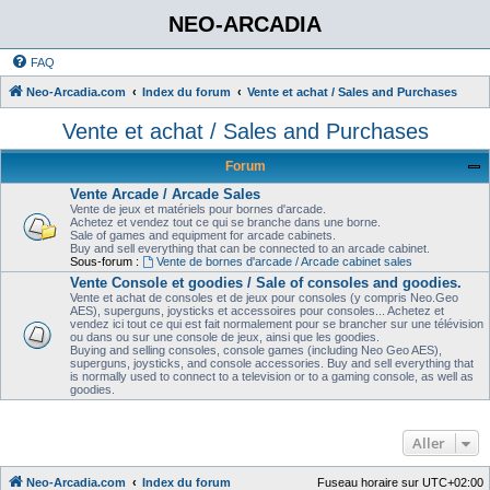
NEO-ARCADIA
FAQ
Neo-Arcadia.com
Index du forum
Vente et achat / Sales and Purchases
Vente et achat / Sales and Purchases
Forum
Vente Arcade / Arcade Sales
Vente de jeux et matériels pour bornes d'arcade.
Achetez et vendez tout ce qui se branche dans une borne.
Sale of games and equipment for arcade cabinets.
Buy and sell everything that can be connected to an arcade cabinet.
Sous-forum :
Vente de bornes d'arcade / Arcade cabinet sales
Vente Console et goodies / Sale of consoles and goodies.
Vente et achat de consoles et de jeux pour consoles (y compris Neo.Geo
AES), superguns, joysticks et accessoires pour consoles... Achetez et
vendez ici tout ce qui est fait normalement pour se brancher sur une télévision
ou dans ou sur une console de jeux, ainsi que les goodies.
Buying and selling consoles, console games (including Neo Geo AES),
superguns, joysticks, and console accessories. Buy and sell everything that
is normally used to connect to a television or to a gaming console, as well as
goodies.
Aller
Neo-Arcadia.com
Index du forum
Fuseau horaire sur
UTC+02:00