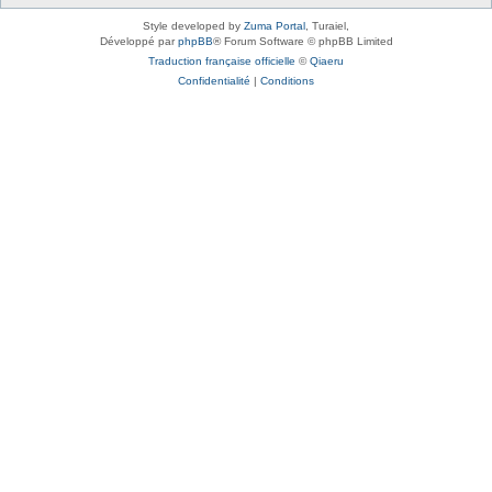
Style developed by
Zuma Portal
, Turaiel,
Développé par
phpBB
® Forum Software © phpBB Limited
Traduction française officielle
©
Qiaeru
Confidentialité
|
Conditions