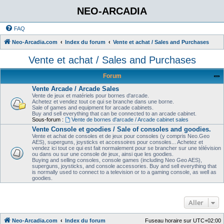
NEO-ARCADIA
FAQ
Neo-Arcadia.com
Index du forum
Vente et achat / Sales and Purchases
Vente et achat / Sales and Purchases
Forum
Vente Arcade / Arcade Sales
Vente de jeux et matériels pour bornes d'arcade.
Achetez et vendez tout ce qui se branche dans une borne.
Sale of games and equipment for arcade cabinets.
Buy and sell everything that can be connected to an arcade cabinet.
Sous-forum :
Vente de bornes d'arcade / Arcade cabinet sales
Vente Console et goodies / Sale of consoles and goodies.
Vente et achat de consoles et de jeux pour consoles (y compris Neo.Geo
AES), superguns, joysticks et accessoires pour consoles... Achetez et
vendez ici tout ce qui est fait normalement pour se brancher sur une télévision
ou dans ou sur une console de jeux, ainsi que les goodies.
Buying and selling consoles, console games (including Neo Geo AES),
superguns, joysticks, and console accessories. Buy and sell everything that
is normally used to connect to a television or to a gaming console, as well as
goodies.
Aller
Neo-Arcadia.com
Index du forum
Fuseau horaire sur
UTC+02:00