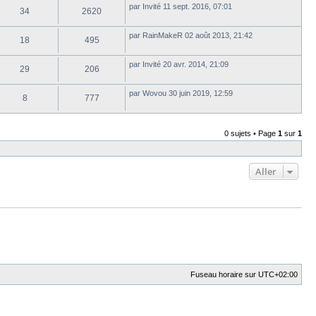
par
Invité
11 sept. 2016, 07:01
34
2620
par
RainMakeR
02 août 2013, 21:42
18
495
par
Invité
20 avr. 2014, 21:09
29
206
par
Wovou
30 juin 2019, 12:59
8
777
0 sujets • Page
1
sur
1
Aller
Fuseau horaire sur
UTC+02:00