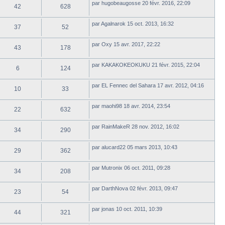
par
hugobeaugosse
20 févr. 2016, 22:09
42
628
par
Agalnarok
15 oct. 2013, 16:32
37
52
par
Oxy
15 avr. 2017, 22:22
43
178
par
KAKAKOKEOKUKU
21 févr. 2015, 22:04
6
124
par
EL Fennec del Sahara
17 avr. 2012, 04:16
10
33
par
maohi98
18 avr. 2014, 23:54
22
632
par
RainMakeR
28 nov. 2012, 16:02
34
290
par
alucard22
05 mars 2013, 10:43
29
362
par
Mutronix
06 oct. 2011, 09:28
34
208
par
DarthNova
02 févr. 2013, 09:47
23
54
par
jonas
10 oct. 2011, 10:39
44
321