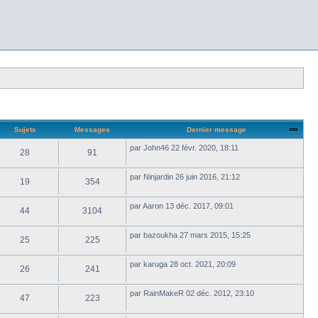
Sujets
Messages
Dernier message
par
John46
22 févr. 2020, 18:11
28
91
par
Ninjardin
26 juin 2016, 21:12
19
354
par
Aaron
13 déc. 2017, 09:01
44
3104
par
bazoukha
27 mars 2015, 15:25
25
225
par
karuga
28 oct. 2021, 20:09
26
241
par
RainMakeR
02 déc. 2012, 23:10
47
223