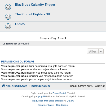
BlazBlue : Calamity Trigger
The King of Fighters XII
Oldies
0 sujets • Page
1
sur
1
Le forum est verrouillé
Aller
PERMISSIONS DU FORUM
Vous
ne pouvez pas
publier de nouveaux sujets dans ce forum
Vous
ne pouvez pas
répondre aux sujets dans ce forum
Vous
ne pouvez pas
modifier vos messages dans ce forum
Vous
ne pouvez pas
supprimer vos messages dans ce forum
Vous
ne pouvez pas
importer de pièces jointes dans ce forum
Neo-Arcadia.com
Index du forum
Fuseau horaire sur
UTC+02:00
Style developed by
Zuma Portal
, Turaiel,
Développé par
phpBB
® Forum Software © phpBB Limited
Traduction française officielle
©
Qiaeru
Confidentialité
|
Conditions