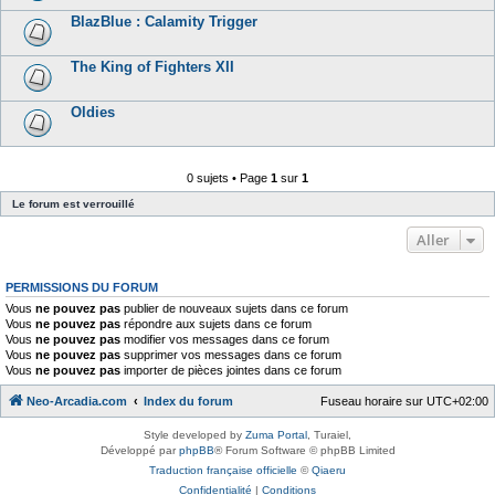
BlazBlue : Calamity Trigger
The King of Fighters XII
Oldies
0 sujets • Page
1
sur
1
Le forum est verrouillé
Aller
PERMISSIONS DU FORUM
Vous
ne pouvez pas
publier de nouveaux sujets dans ce forum
Vous
ne pouvez pas
répondre aux sujets dans ce forum
Vous
ne pouvez pas
modifier vos messages dans ce forum
Vous
ne pouvez pas
supprimer vos messages dans ce forum
Vous
ne pouvez pas
importer de pièces jointes dans ce forum
Neo-Arcadia.com
Index du forum
Fuseau horaire sur
UTC+02:00
Style developed by
Zuma Portal
, Turaiel,
Développé par
phpBB
® Forum Software © phpBB Limited
Traduction française officielle
©
Qiaeru
Confidentialité
|
Conditions