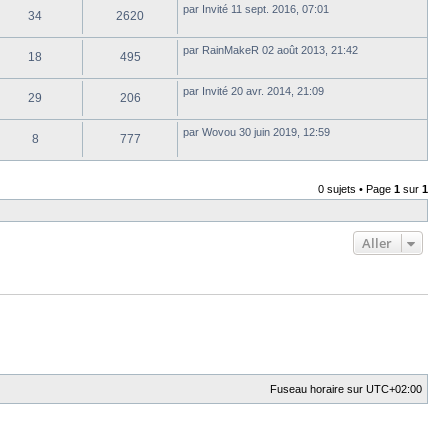
par
Invité
11 sept. 2016, 07:01
34
2620
par
RainMakeR
02 août 2013, 21:42
18
495
par
Invité
20 avr. 2014, 21:09
29
206
par
Wovou
30 juin 2019, 12:59
8
777
0 sujets • Page
1
sur
1
Aller
Fuseau horaire sur
UTC+02:00