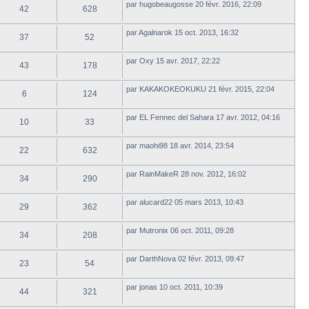
par
hugobeaugosse
20 févr. 2016, 22:09
42
628
par
Agalnarok
15 oct. 2013, 16:32
37
52
par
Oxy
15 avr. 2017, 22:22
43
178
par
KAKAKOKEOKUKU
21 févr. 2015, 22:04
6
124
par
EL Fennec del Sahara
17 avr. 2012, 04:16
10
33
par
maohi98
18 avr. 2014, 23:54
22
632
par
RainMakeR
28 nov. 2012, 16:02
34
290
par
alucard22
05 mars 2013, 10:43
29
362
par
Mutronix
06 oct. 2011, 09:28
34
208
par
DarthNova
02 févr. 2013, 09:47
23
54
par
jonas
10 oct. 2011, 10:39
44
321