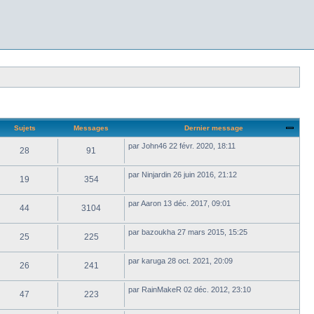
Sujets
Messages
Dernier message
par
John46
22 févr. 2020, 18:11
28
91
par
Ninjardin
26 juin 2016, 21:12
19
354
par
Aaron
13 déc. 2017, 09:01
44
3104
par
bazoukha
27 mars 2015, 15:25
25
225
par
karuga
28 oct. 2021, 20:09
26
241
par
RainMakeR
02 déc. 2012, 23:10
47
223