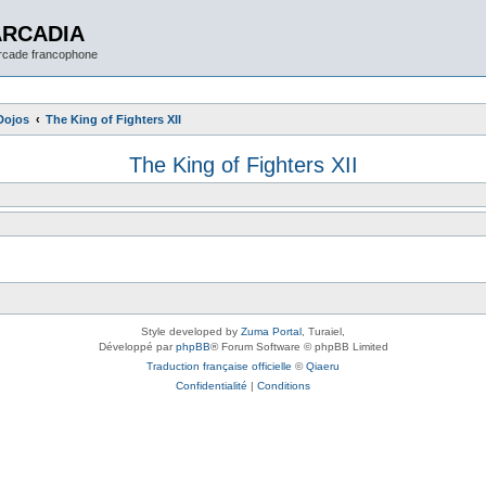
ARCADIA
arcade francophone
Dojos
The King of Fighters XII
The King of Fighters XII
Style developed by
Zuma Portal
, Turaiel,
Développé par
phpBB
® Forum Software © phpBB Limited
Traduction française officielle
©
Qiaeru
Confidentialité
|
Conditions