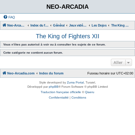
NEO-ARCADIA
FAQ
Neo-Arcadia.com
Index du forum
Général
Jeux vidéo d'arcade
Les Dojos
The King of Fighters XII
The King of Fighters XII
Vous n’êtes pas autorisé à voir ou à consulter les sujets de ce forum.
Cette catégorie ne contient aucun forum.
Aller
Neo-Arcadia.com
Index du forum
Fuseau horaire sur
UTC+02:00
Style developed by
Zuma Portal
, Turaiel,
Développé par
phpBB
® Forum Software © phpBB Limited
Traduction française officielle
©
Qiaeru
Confidentialité
|
Conditions