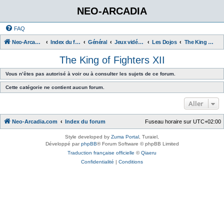
NEO-ARCADIA
FAQ
Neo-Arcadia.com
Index du forum
Général
Jeux vidéo d'arcade
Les Dojos
The King of Fighters XII
The King of Fighters XII
Vous n’êtes pas autorisé à voir ou à consulter les sujets de ce forum.
Cette catégorie ne contient aucun forum.
Aller
Neo-Arcadia.com
Index du forum
Fuseau horaire sur
UTC+02:00
Style developed by
Zuma Portal
, Turaiel,
Développé par
phpBB
® Forum Software © phpBB Limited
Traduction française officielle
©
Qiaeru
Confidentialité
|
Conditions