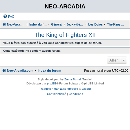
NEO-ARCADIA
FAQ
Neo-Arcadia.com
Index du forum
Général
Jeux vidéo d'arcade
Les Dojos
The King of Fighters XII
The King of Fighters XII
Vous n’êtes pas autorisé à voir ou à consulter les sujets de ce forum.
Cette catégorie ne contient aucun forum.
Aller
Neo-Arcadia.com
Index du forum
Fuseau horaire sur
UTC+02:00
Style developed by
Zuma Portal
, Turaiel,
Développé par
phpBB
® Forum Software © phpBB Limited
Traduction française officielle
©
Qiaeru
Confidentialité
|
Conditions