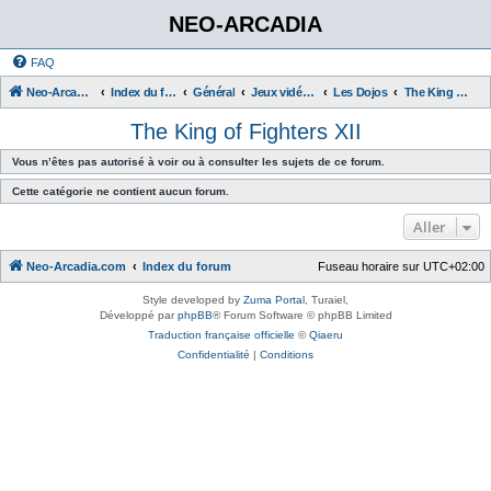
NEO-ARCADIA
FAQ
Neo-Arcadia.com
Index du forum
Général
Jeux vidéo d'arcade
Les Dojos
The King of Fighters XII
The King of Fighters XII
Vous n’êtes pas autorisé à voir ou à consulter les sujets de ce forum.
Cette catégorie ne contient aucun forum.
Aller
Neo-Arcadia.com
Index du forum
Fuseau horaire sur
UTC+02:00
Style developed by
Zuma Portal
, Turaiel,
Développé par
phpBB
® Forum Software © phpBB Limited
Traduction française officielle
©
Qiaeru
Confidentialité
|
Conditions