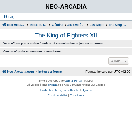
NEO-ARCADIA
FAQ
Neo-Arcadia.com
Index du forum
Général
Jeux vidéo d'arcade
Les Dojos
The King of Fighters XII
The King of Fighters XII
Vous n’êtes pas autorisé à voir ou à consulter les sujets de ce forum.
Cette catégorie ne contient aucun forum.
Aller
Neo-Arcadia.com
Index du forum
Fuseau horaire sur
UTC+02:00
Style developed by
Zuma Portal
, Turaiel,
Développé par
phpBB
® Forum Software © phpBB Limited
Traduction française officielle
©
Qiaeru
Confidentialité
|
Conditions