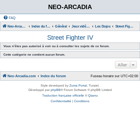
NEO-ARCADIA
FAQ
Neo-Arcadia.com
Index du forum
Général
Jeux vidéo d'arcade
Les Dojos
Street Fighter IV
Street Fighter IV
Vous n’êtes pas autorisé à voir ou à consulter les sujets de ce forum.
Cette catégorie ne contient aucun forum.
Aller
Neo-Arcadia.com
Index du forum
Fuseau horaire sur
UTC+02:00
Style developed by
Zuma Portal
, Turaiel,
Développé par
phpBB
® Forum Software © phpBB Limited
Traduction française officielle
©
Qiaeru
Confidentialité
|
Conditions