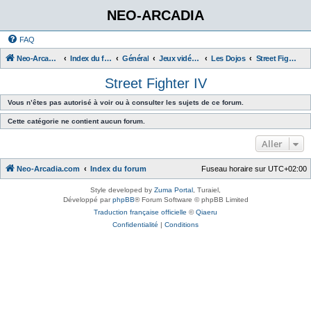
NEO-ARCADIA
FAQ
Neo-Arcadia.com
Index du forum
Général
Jeux vidéo d'arcade
Les Dojos
Street Fighter IV
Street Fighter IV
Vous n’êtes pas autorisé à voir ou à consulter les sujets de ce forum.
Cette catégorie ne contient aucun forum.
Aller
Neo-Arcadia.com
Index du forum
Fuseau horaire sur
UTC+02:00
Style developed by
Zuma Portal
, Turaiel,
Développé par
phpBB
® Forum Software © phpBB Limited
Traduction française officielle
©
Qiaeru
Confidentialité
|
Conditions