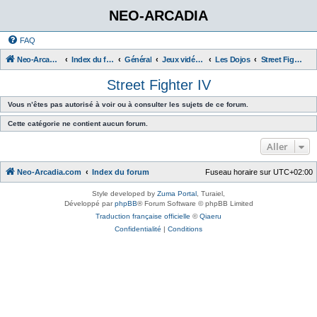
NEO-ARCADIA
FAQ
Neo-Arcadia.com
Index du forum
Général
Jeux vidéo d'arcade
Les Dojos
Street Fighter IV
Street Fighter IV
Vous n’êtes pas autorisé à voir ou à consulter les sujets de ce forum.
Cette catégorie ne contient aucun forum.
Aller
Neo-Arcadia.com
Index du forum
Fuseau horaire sur
UTC+02:00
Style developed by
Zuma Portal
, Turaiel,
Développé par
phpBB
® Forum Software © phpBB Limited
Traduction française officielle
©
Qiaeru
Confidentialité
|
Conditions