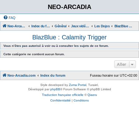
NEO-ARCADIA
FAQ
Neo-Arcadia.com
Index du forum
Général
Jeux vidéo d'arcade
Les Dojos
BlazBlue : Calamity Trigger
BlazBlue : Calamity Trigger
Vous n’êtes pas autorisé à voir ou à consulter les sujets de ce forum.
Cette catégorie ne contient aucun forum.
Aller
Neo-Arcadia.com
Index du forum
Fuseau horaire sur
UTC+02:00
Style developed by
Zuma Portal
, Turaiel,
Développé par
phpBB
® Forum Software © phpBB Limited
Traduction française officielle
©
Qiaeru
Confidentialité
|
Conditions