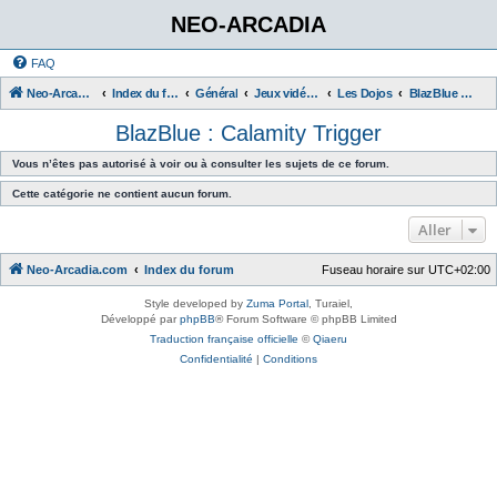
NEO-ARCADIA
FAQ
Neo-Arcadia.com
Index du forum
Général
Jeux vidéo d'arcade
Les Dojos
BlazBlue : Calamity Trigger
BlazBlue : Calamity Trigger
Vous n’êtes pas autorisé à voir ou à consulter les sujets de ce forum.
Cette catégorie ne contient aucun forum.
Aller
Neo-Arcadia.com
Index du forum
Fuseau horaire sur
UTC+02:00
Style developed by
Zuma Portal
, Turaiel,
Développé par
phpBB
® Forum Software © phpBB Limited
Traduction française officielle
©
Qiaeru
Confidentialité
|
Conditions