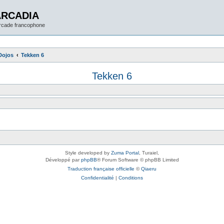
ARCADIA
arcade francophone
Dojos
Tekken 6
Tekken 6
Style developed by
Zuma Portal
, Turaiel,
Développé par
phpBB
® Forum Software © phpBB Limited
Traduction française officielle
©
Qiaeru
Confidentialité
|
Conditions