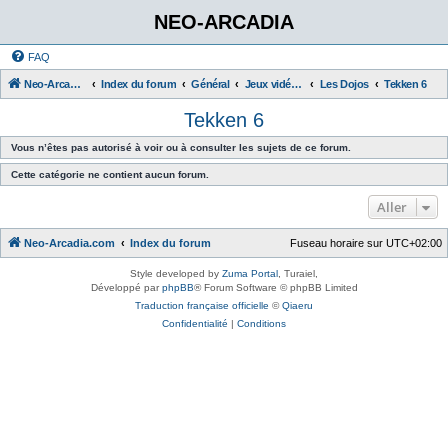
NEO-ARCADIA
FAQ
Neo-Arcadia.com
Index du forum
Général
Jeux vidéo d'arcade
Les Dojos
Tekken 6
Tekken 6
Vous n’êtes pas autorisé à voir ou à consulter les sujets de ce forum.
Cette catégorie ne contient aucun forum.
Aller
Neo-Arcadia.com
Index du forum
Fuseau horaire sur
UTC+02:00
Style developed by
Zuma Portal
, Turaiel,
Développé par
phpBB
® Forum Software © phpBB Limited
Traduction française officielle
©
Qiaeru
Confidentialité
|
Conditions