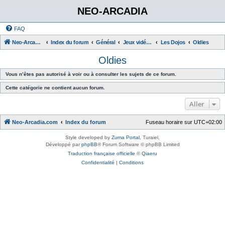
NEO-ARCADIA
FAQ
Neo-Arcadia.com
Index du forum
Général
Jeux vidéo d'arcade
Les Dojos
Oldies
Oldies
Vous n’êtes pas autorisé à voir ou à consulter les sujets de ce forum.
Cette catégorie ne contient aucun forum.
Aller
Neo-Arcadia.com
Index du forum
Fuseau horaire sur
UTC+02:00
Style developed by
Zuma Portal
, Turaiel,
Développé par
phpBB
® Forum Software © phpBB Limited
Traduction française officielle
©
Qiaeru
Confidentialité
|
Conditions