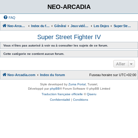
NEO-ARCADIA
FAQ
Neo-Arcadia.com
Index du forum
Général
Jeux vidéo d'arcade
Les Dojos
Super Street Fighter IV
Super Street Fighter IV
Vous n’êtes pas autorisé à voir ou à consulter les sujets de ce forum.
Cette catégorie ne contient aucun forum.
Aller
Neo-Arcadia.com
Index du forum
Fuseau horaire sur
UTC+02:00
Style developed by
Zuma Portal
, Turaiel,
Développé par
phpBB
® Forum Software © phpBB Limited
Traduction française officielle
©
Qiaeru
Confidentialité
|
Conditions