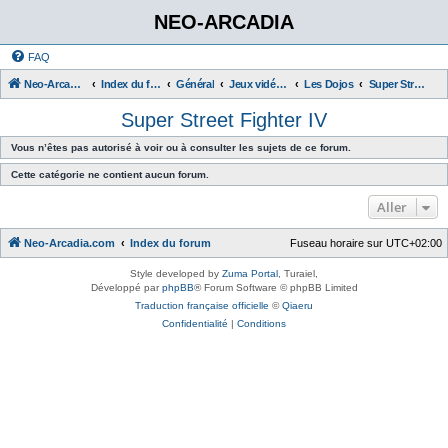
NEO-ARCADIA
FAQ
Neo-Arcadia.com
Index du forum
Général
Jeux vidéo d'arcade
Les Dojos
Super Street Fighter IV
Super Street Fighter IV
Vous n’êtes pas autorisé à voir ou à consulter les sujets de ce forum.
Cette catégorie ne contient aucun forum.
Aller
Neo-Arcadia.com
Index du forum
Fuseau horaire sur
UTC+02:00
Style developed by
Zuma Portal
, Turaiel,
Développé par
phpBB
® Forum Software © phpBB Limited
Traduction française officielle
©
Qiaeru
Confidentialité
|
Conditions