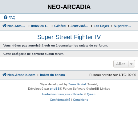
NEO-ARCADIA
FAQ
Neo-Arcadia.com
Index du forum
Général
Jeux vidéo d'arcade
Les Dojos
Super Street Fighter IV
Super Street Fighter IV
Vous n’êtes pas autorisé à voir ou à consulter les sujets de ce forum.
Cette catégorie ne contient aucun forum.
Aller
Neo-Arcadia.com
Index du forum
Fuseau horaire sur
UTC+02:00
Style developed by
Zuma Portal
, Turaiel,
Développé par
phpBB
® Forum Software © phpBB Limited
Traduction française officielle
©
Qiaeru
Confidentialité
|
Conditions