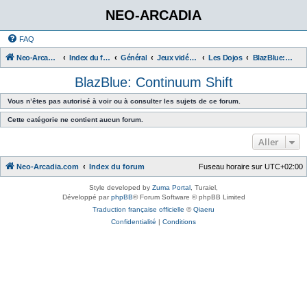
NEO-ARCADIA
FAQ
Neo-Arcadia.com
Index du forum
Général
Jeux vidéo d'arcade
Les Dojos
BlazBlue: Continuum Shift
BlazBlue: Continuum Shift
Vous n’êtes pas autorisé à voir ou à consulter les sujets de ce forum.
Cette catégorie ne contient aucun forum.
Aller
Neo-Arcadia.com
Index du forum
Fuseau horaire sur
UTC+02:00
Style developed by
Zuma Portal
, Turaiel,
Développé par
phpBB
® Forum Software © phpBB Limited
Traduction française officielle
©
Qiaeru
Confidentialité
|
Conditions