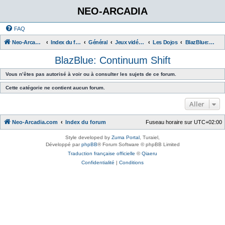
NEO-ARCADIA
FAQ
Neo-Arcadia.com
Index du forum
Général
Jeux vidéo d'arcade
Les Dojos
BlazBlue: Continuum Shift
BlazBlue: Continuum Shift
Vous n’êtes pas autorisé à voir ou à consulter les sujets de ce forum.
Cette catégorie ne contient aucun forum.
Aller
Neo-Arcadia.com
Index du forum
Fuseau horaire sur
UTC+02:00
Style developed by
Zuma Portal
, Turaiel,
Développé par
phpBB
® Forum Software © phpBB Limited
Traduction française officielle
©
Qiaeru
Confidentialité
|
Conditions