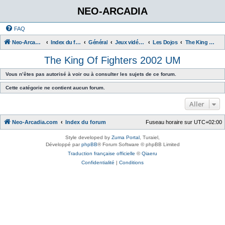
NEO-ARCADIA
FAQ
Neo-Arcadia.com
Index du forum
Général
Jeux vidéo d'arcade
Les Dojos
The King Of Fighters 2002 UM
The King Of Fighters 2002 UM
Vous n’êtes pas autorisé à voir ou à consulter les sujets de ce forum.
Cette catégorie ne contient aucun forum.
Aller
Neo-Arcadia.com
Index du forum
Fuseau horaire sur
UTC+02:00
Style developed by
Zuma Portal
, Turaiel,
Développé par
phpBB
® Forum Software © phpBB Limited
Traduction française officielle
©
Qiaeru
Confidentialité
|
Conditions