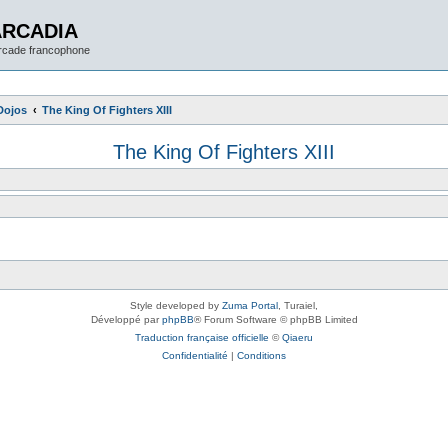
ARCADIA
arcade francophone
Dojos
The King Of Fighters XIII
The King Of Fighters XIII
Style developed by
Zuma Portal
, Turaiel,
Développé par
phpBB
® Forum Software © phpBB Limited
Traduction française officielle
©
Qiaeru
Confidentialité
|
Conditions