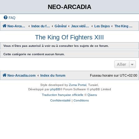
NEO-ARCADIA
FAQ
Neo-Arcadia.com
Index du forum
Général
Jeux vidéo d'arcade
Les Dojos
The King Of Fighters XIII
The King Of Fighters XIII
Vous n’êtes pas autorisé à voir ou à consulter les sujets de ce forum.
Cette catégorie ne contient aucun forum.
Aller
Neo-Arcadia.com
Index du forum
Fuseau horaire sur
UTC+02:00
Style developed by
Zuma Portal
, Turaiel,
Développé par
phpBB
® Forum Software © phpBB Limited
Traduction française officielle
©
Qiaeru
Confidentialité
|
Conditions