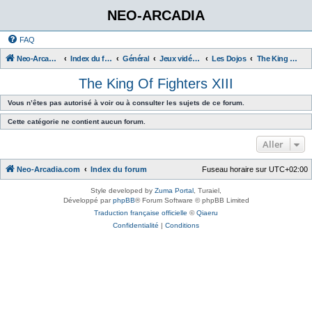
NEO-ARCADIA
FAQ
Neo-Arcadia.com
Index du forum
Général
Jeux vidéo d'arcade
Les Dojos
The King Of Fighters XIII
The King Of Fighters XIII
Vous n’êtes pas autorisé à voir ou à consulter les sujets de ce forum.
Cette catégorie ne contient aucun forum.
Aller
Neo-Arcadia.com
Index du forum
Fuseau horaire sur
UTC+02:00
Style developed by
Zuma Portal
, Turaiel,
Développé par
phpBB
® Forum Software © phpBB Limited
Traduction française officielle
©
Qiaeru
Confidentialité
|
Conditions