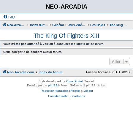
NEO-ARCADIA
FAQ
Neo-Arcadia.com
Index du forum
Général
Jeux vidéo d'arcade
Les Dojos
The King Of Fighters XIII
The King Of Fighters XIII
Vous n’êtes pas autorisé à voir ou à consulter les sujets de ce forum.
Cette catégorie ne contient aucun forum.
Aller
Neo-Arcadia.com
Index du forum
Fuseau horaire sur
UTC+02:00
Style developed by
Zuma Portal
, Turaiel,
Développé par
phpBB
® Forum Software © phpBB Limited
Traduction française officielle
©
Qiaeru
Confidentialité
|
Conditions