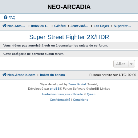
NEO-ARCADIA
FAQ
Neo-Arcadia.com
Index du forum
Général
Jeux vidéo d'arcade
Les Dojos
Super Street Fighter 2X/HDR
Super Street Fighter 2X/HDR
Vous n’êtes pas autorisé à voir ou à consulter les sujets de ce forum.
Cette catégorie ne contient aucun forum.
Aller
Neo-Arcadia.com
Index du forum
Fuseau horaire sur
UTC+02:00
Style developed by
Zuma Portal
, Turaiel,
Développé par
phpBB
® Forum Software © phpBB Limited
Traduction française officielle
©
Qiaeru
Confidentialité
|
Conditions