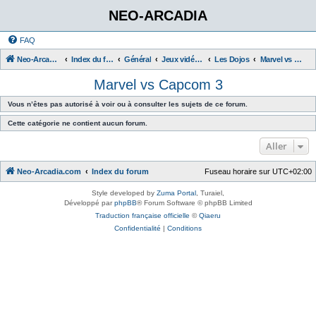
NEO-ARCADIA
FAQ
Neo-Arcadia.com
Index du forum
Général
Jeux vidéo d'arcade
Les Dojos
Marvel vs Capcom 3
Marvel vs Capcom 3
Vous n’êtes pas autorisé à voir ou à consulter les sujets de ce forum.
Cette catégorie ne contient aucun forum.
Aller
Neo-Arcadia.com
Index du forum
Fuseau horaire sur
UTC+02:00
Style developed by
Zuma Portal
, Turaiel,
Développé par
phpBB
® Forum Software © phpBB Limited
Traduction française officielle
©
Qiaeru
Confidentialité
|
Conditions