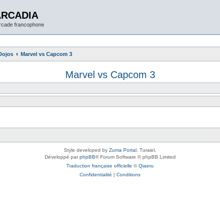
ARCADIA
arcade francophone
Dojos
Marvel vs Capcom 3
Marvel vs Capcom 3
Style developed by
Zuma Portal
, Turaiel,
Développé par
phpBB
® Forum Software © phpBB Limited
Traduction française officielle
©
Qiaeru
Confidentialité
|
Conditions