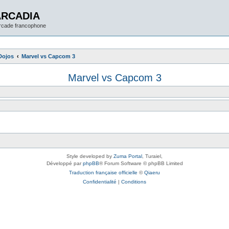
ARCADIA
arcade francophone
Dojos
Marvel vs Capcom 3
Marvel vs Capcom 3
Style developed by
Zuma Portal
, Turaiel,
Développé par
phpBB
® Forum Software © phpBB Limited
Traduction française officielle
©
Qiaeru
Confidentialité
|
Conditions