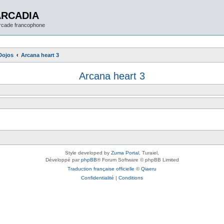
ARCADIA
arcade francophone
Dojos
Arcana heart 3
Arcana heart 3
Style developed by
Zuma Portal
, Turaiel,
Développé par
phpBB
® Forum Software © phpBB Limited
Traduction française officielle
©
Qiaeru
Confidentialité
|
Conditions