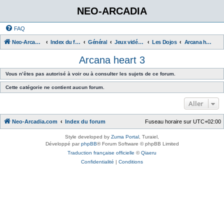
NEO-ARCADIA
FAQ
Neo-Arcadia.com
Index du forum
Général
Jeux vidéo d'arcade
Les Dojos
Arcana heart 3
Arcana heart 3
Vous n’êtes pas autorisé à voir ou à consulter les sujets de ce forum.
Cette catégorie ne contient aucun forum.
Aller
Neo-Arcadia.com
Index du forum
Fuseau horaire sur
UTC+02:00
Style developed by
Zuma Portal
, Turaiel,
Développé par
phpBB
® Forum Software © phpBB Limited
Traduction française officielle
©
Qiaeru
Confidentialité
|
Conditions