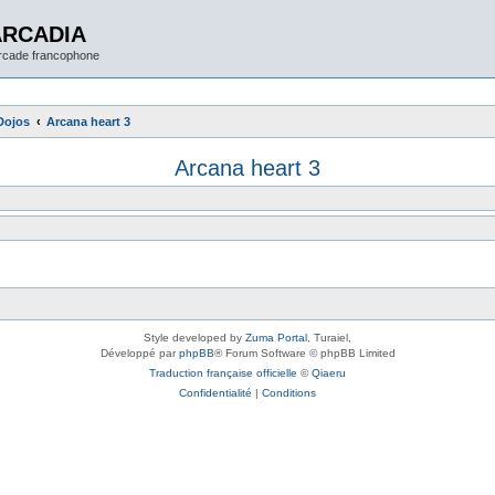
ARCADIA
arcade francophone
Dojos
Arcana heart 3
Arcana heart 3
Style developed by
Zuma Portal
, Turaiel,
Développé par
phpBB
® Forum Software © phpBB Limited
Traduction française officielle
©
Qiaeru
Confidentialité
|
Conditions