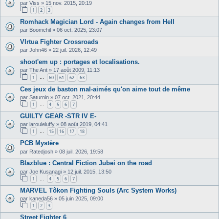
par
Viss
»
15 nov. 2015, 20:19
1
2
3
Romhack Magician Lord - Again changes from Hell
par
Boomchil
»
06 oct. 2025, 23:07
VIrtua Fighter Crossroads
par
John46
»
22 juil. 2026, 12:49
shoot'em up : portages et localisations.
par
The Ant
»
17 août 2009, 11:13
1
60
61
62
63
…
Ces jeux de baston mal-aimés qu'on aime tout de même
par
Saturnin
»
07 oct. 2021, 20:44
1
4
5
6
7
…
GUILTY GEAR -STR IV E-
par
larouleluffy
»
08 août 2019, 04:41
1
15
16
17
18
…
PCB Mystère
par
Ratedjosh
»
08 juil. 2026, 19:58
Blazblue : Central Fiction Jubei on the road
par
Joe Kusanagi
»
12 juil. 2015, 13:50
1
4
5
6
7
…
MARVEL Tôkon Fighting Souls (Arc System Works)
par
kaneda56
»
05 juin 2025, 09:00
1
2
3
Street Fighter 6