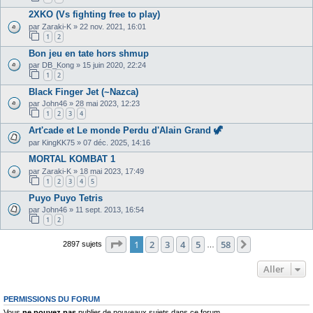
2XKO (Vs fighting free to play)
par
Zaraki-K
»
22 nov. 2021, 16:01
1
2
Bon jeu en tate hors shmup
par
DB_Kong
»
15 juin 2020, 22:24
1
2
Black Finger Jet (~Nazca)
par
John46
»
28 mai 2023, 12:23
1
2
3
4
Art'cade et Le monde Perdu d'Alain Grand 🦖
par
KingKK75
»
07 déc. 2025, 14:16
MORTAL KOMBAT 1
par
Zaraki-K
»
18 mai 2023, 17:49
1
2
3
4
5
Puyo Puyo Tetris
par
John46
»
11 sept. 2013, 16:54
1
2
Page
1
sur
58
1
2
3
4
5
58
Suivant
2897 sujets
…
Aller
PERMISSIONS DU FORUM
Vous
ne pouvez pas
publier de nouveaux sujets dans ce forum