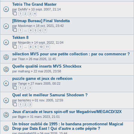
Tetris The Grand Master
par
DeMiV
»
10 sept. 2007, 21:14
1
2
3
4
[Bitmap Bureau] Final Vendetta
par
Maskman
»
18 oct. 2021, 23:42
1
4
5
6
7
…
Tekken 8
par
Ninjardin
»
14 sept. 2022, 11:04
1
8
9
10
11
…
sélection MVS pour une petite collection : par ou commencer ?
par
Titan
»
26 mai 2026, 11:45
Quelle qualité inserts MVS Shockbox
par
mafrang
»
22 mai 2026, 23:58
puzzle game et jeux de reflexion
par
7ange
»
27 mars 2005, 00:22
1
2
3
Quel est le meilleur Samurai Shodown ?
par
benishiro
»
01 nov. 2005, 12:59
1
2
3
Jeux d'arcade et leurs spin-off sur Megadrive/MEGACD/32X
par
Bigjim
»
31 mars 2023, 21:01
Un trésor oublié de 1995 : le bandana promotionnel Magical
Drop par Data East ! Qui d'autre a cette pépite ?
par
damballah59
»
04 mai 2026, 15:44