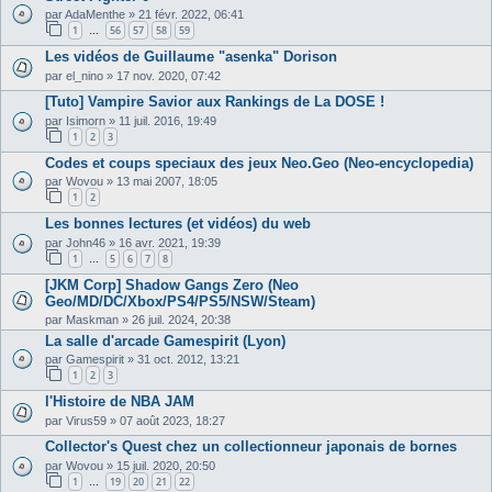
par
AdaMenthe
»
21 févr. 2022, 06:41
1
56
57
58
59
…
Les vidéos de Guillaume "asenka" Dorison
par
el_nino
»
17 nov. 2020, 07:42
[Tuto] Vampire Savior aux Rankings de La DOSE !
par
Isimorn
»
11 juil. 2016, 19:49
1
2
3
Codes et coups speciaux des jeux Neo.Geo (Neo-encyclopedia)
par
Wovou
»
13 mai 2007, 18:05
1
2
Les bonnes lectures (et vidéos) du web
par
John46
»
16 avr. 2021, 19:39
1
5
6
7
8
…
[JKM Corp] Shadow Gangs Zero (Neo
Geo/MD/DC/Xbox/PS4/PS5/NSW/Steam)
par
Maskman
»
26 juil. 2024, 20:38
La salle d'arcade Gamespirit (Lyon)
par
Gamespirit
»
31 oct. 2012, 13:21
1
2
3
l'Histoire de NBA JAM
par
Virus59
»
07 août 2023, 18:27
Collector's Quest chez un collectionneur japonais de bornes
par
Wovou
»
15 juil. 2020, 20:50
1
19
20
21
22
…