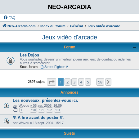
NEO-ARCADIA
FAQ
Neo-Arcadia.com
Index du forum
Général
Jeux vidéo d'arcade
Jeux vidéo d'arcade
Forum
Les Dojos
Vous souhaitez devenir un meilleur joueur aux jeux de combat ou aider les
autres à s'améliorer.
Sous-forum :
Street Fighter V
Page
1
sur
58
1
2
3
4
5
58
Suivant
2897 sujets
…
Annonces
Les nouveaux: présentez-vous ici.
par
Wovou
»
05 avr. 2005, 16:09
1
190
191
192
193
…
/!\ A lire avant de poster /!\
par
Wovou
»
13 sept. 2004, 15:17
Sujets