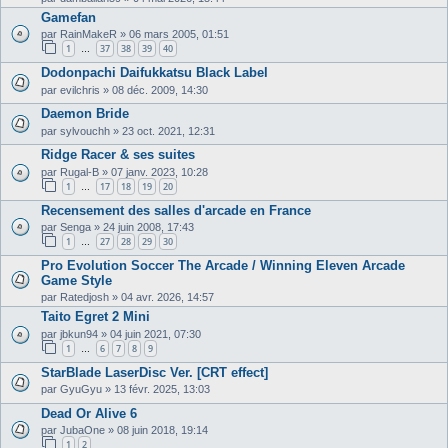
Gamefan
par
RainMakeR
»
06 mars 2005, 01:51
1
37
38
39
40
…
Dodonpachi Daifukkatsu Black Label
par
evilchris
»
08 déc. 2009, 14:30
Daemon Bride
par
sylvouchh
»
23 oct. 2021, 12:31
Ridge Racer & ses suites
par
Rugal-B
»
07 janv. 2023, 10:28
1
17
18
19
20
…
Recensement des salles d'arcade en France
par
Senga
»
24 juin 2008, 17:43
1
27
28
29
30
…
Pro Evolution Soccer The Arcade / Winning Eleven Arcade
Game Style
par
Ratedjosh
»
04 avr. 2026, 14:57
Taito Egret 2 Mini
par
jbkun94
»
04 juin 2021, 07:30
1
6
7
8
9
…
StarBlade LaserDisc Ver. [CRT effect]
par
GyuGyu
»
13 févr. 2025, 13:03
Dead Or Alive 6
par
JubaOne
»
08 juin 2018, 19:14
1
2