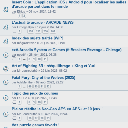
Insert Coin : L'application iOS / Android pour localiser les salles
d'arcade partout dans le monde
par
Elitius
»
06 nov. 2024, 19:42
1
2
L'actualité arcade - ARCADE NEWS
par
Omega Kyo
»
12 juin 2004, 14:08
1
198
199
200
201
…
Index des sujets traités [WIP]
par
mégalaitfraise
»
26 juin 2009, 11:01
exA-Arcadia System et Games (ft Breakers Revenge - Chicago)
par
need#
»
28 févr. 2021, 06:38
1
8
9
10
11
…
Art of Fighting 3R : rééquilibrage + King et Yuri
par
Mr Leureduthé
»
29 juin 2026, 08:02
Fatal Fury: City of the Wolves (2025)
par
AdaMenthe
»
07 août 2022, 22:27
1
49
50
51
52
…
Topic des jeux de courses
par
Le Duc
»
30 juin 2025, 17:48
1
8
9
10
11
…
Plaion réédite la Neo-Geo AES en AES+ et 10 jeux !
par
Mr Leureduthé
»
16 avr. 2026, 19:44
1
36
37
38
39
…
Vos puzzle games favoris !