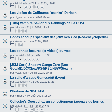
par
AdaMenthe
»
21 févr. 2022, 06:41
1
56
57
58
59
…
Les vidéos de Guillaume "asenka" Dorison
par
el_nino
»
17 nov. 2020, 07:42
[Tuto] Vampire Savior aux Rankings de La DOSE !
par
Isimorn
»
11 juil. 2016, 19:49
1
2
3
Codes et coups speciaux des jeux Neo.Geo (Neo-encyclopedia)
par
Wovou
»
13 mai 2007, 18:05
1
2
Les bonnes lectures (et vidéos) du web
par
John46
»
16 avr. 2021, 19:39
1
5
6
7
8
…
[JKM Corp] Shadow Gangs Zero (Neo
Geo/MD/DC/Xbox/PS4/PS5/NSW/Steam)
par
Maskman
»
26 juil. 2024, 20:38
La salle d'arcade Gamespirit (Lyon)
par
Gamespirit
»
31 oct. 2012, 13:21
1
2
3
l'Histoire de NBA JAM
par
Virus59
»
07 août 2023, 18:27
Collector's Quest chez un collectionneur japonais de bornes
par
Wovou
»
15 juil. 2020, 20:50
1
19
20
21
22
…