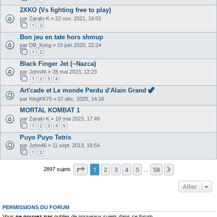
2XKO (Vs fighting free to play)
par
Zaraki-K
»
22 nov. 2021, 16:01
1
2
Bon jeu en tate hors shmup
par
DB_Kong
»
15 juin 2020, 22:24
1
2
Black Finger Jet (~Nazca)
par
John46
»
28 mai 2023, 12:23
1
2
3
4
Art'cade et Le monde Perdu d'Alain Grand 🦖
par
KingKK75
»
07 déc. 2025, 14:16
MORTAL KOMBAT 1
par
Zaraki-K
»
18 mai 2023, 17:49
1
2
3
4
5
Puyo Puyo Tetris
par
John46
»
11 sept. 2013, 16:54
1
2
Page
1
sur
58
1
2
3
4
5
58
Suivant
2897 sujets
…
Aller
PERMISSIONS DU FORUM
Vous
ne pouvez pas
publier de nouveaux sujets dans ce forum