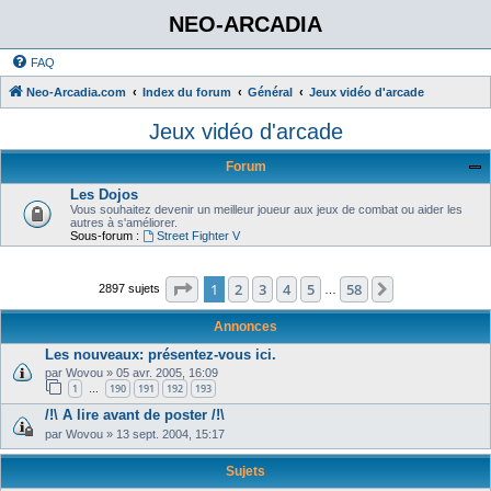
NEO-ARCADIA
FAQ
Neo-Arcadia.com
Index du forum
Général
Jeux vidéo d'arcade
Jeux vidéo d'arcade
Forum
Les Dojos
Vous souhaitez devenir un meilleur joueur aux jeux de combat ou aider les
autres à s'améliorer.
Sous-forum :
Street Fighter V
Page
1
sur
58
1
2
3
4
5
58
Suivant
2897 sujets
…
Annonces
Les nouveaux: présentez-vous ici.
par
Wovou
»
05 avr. 2005, 16:09
1
190
191
192
193
…
/!\ A lire avant de poster /!\
par
Wovou
»
13 sept. 2004, 15:17
Sujets