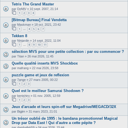
Tetris The Grand Master
par
DeMiV
»
10 sept. 2007, 21:14
1
2
3
4
[Bitmap Bureau] Final Vendetta
par
Maskman
»
18 oct. 2021, 23:42
1
4
5
6
7
…
Tekken 8
par
Ninjardin
»
14 sept. 2022, 11:04
1
8
9
10
11
…
sélection MVS pour une petite collection : par ou commencer ?
par
Titan
»
26 mai 2026, 11:45
Quelle qualité inserts MVS Shockbox
par
mafrang
»
22 mai 2026, 23:58
puzzle game et jeux de reflexion
par
7ange
»
27 mars 2005, 00:22
1
2
3
Quel est le meilleur Samurai Shodown ?
par
benishiro
»
01 nov. 2005, 12:59
1
2
3
Jeux d'arcade et leurs spin-off sur Megadrive/MEGACD/32X
par
Bigjim
»
31 mars 2023, 21:01
Un trésor oublié de 1995 : le bandana promotionnel Magical
Drop par Data East ! Qui d'autre a cette pépite ?
par
damballah59
»
04 mai 2026, 15:44