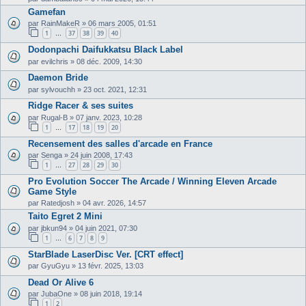
Gamefan
par
RainMakeR
»
06 mars 2005, 01:51
1
37
38
39
40
…
Dodonpachi Daifukkatsu Black Label
par
evilchris
»
08 déc. 2009, 14:30
Daemon Bride
par
sylvouchh
»
23 oct. 2021, 12:31
Ridge Racer & ses suites
par
Rugal-B
»
07 janv. 2023, 10:28
1
17
18
19
20
…
Recensement des salles d'arcade en France
par
Senga
»
24 juin 2008, 17:43
1
27
28
29
30
…
Pro Evolution Soccer The Arcade / Winning Eleven Arcade
Game Style
par
Ratedjosh
»
04 avr. 2026, 14:57
Taito Egret 2 Mini
par
jbkun94
»
04 juin 2021, 07:30
1
6
7
8
9
…
StarBlade LaserDisc Ver. [CRT effect]
par
GyuGyu
»
13 févr. 2025, 13:03
Dead Or Alive 6
par
JubaOne
»
08 juin 2018, 19:14
1
2