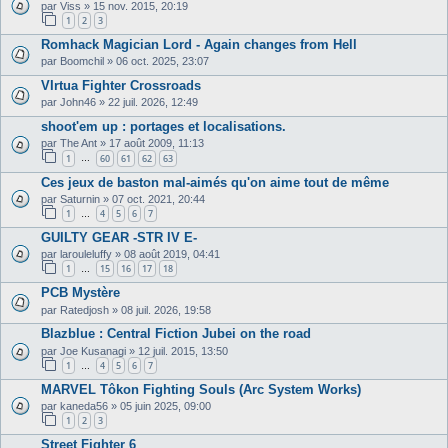
par
Viss
»
15 nov. 2015, 20:19
1
2
3
Romhack Magician Lord - Again changes from Hell
par
Boomchil
»
06 oct. 2025, 23:07
VIrtua Fighter Crossroads
par
John46
»
22 juil. 2026, 12:49
shoot'em up : portages et localisations.
par
The Ant
»
17 août 2009, 11:13
1
60
61
62
63
…
Ces jeux de baston mal-aimés qu'on aime tout de même
par
Saturnin
»
07 oct. 2021, 20:44
1
4
5
6
7
…
GUILTY GEAR -STR IV E-
par
larouleluffy
»
08 août 2019, 04:41
1
15
16
17
18
…
PCB Mystère
par
Ratedjosh
»
08 juil. 2026, 19:58
Blazblue : Central Fiction Jubei on the road
par
Joe Kusanagi
»
12 juil. 2015, 13:50
1
4
5
6
7
…
MARVEL Tôkon Fighting Souls (Arc System Works)
par
kaneda56
»
05 juin 2025, 09:00
1
2
3
Street Fighter 6