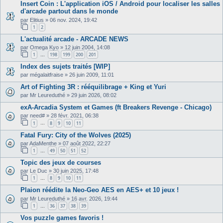
Insert Coin : L'application iOS / Android pour localiser les salles
d'arcade partout dans le monde
par
Elitius
»
06 nov. 2024, 19:42
1
2
L'actualité arcade - ARCADE NEWS
par
Omega Kyo
»
12 juin 2004, 14:08
1
198
199
200
201
…
Index des sujets traités [WIP]
par
mégalaitfraise
»
26 juin 2009, 11:01
Art of Fighting 3R : rééquilibrage + King et Yuri
par
Mr Leureduthé
»
29 juin 2026, 08:02
exA-Arcadia System et Games (ft Breakers Revenge - Chicago)
par
need#
»
28 févr. 2021, 06:38
1
8
9
10
11
…
Fatal Fury: City of the Wolves (2025)
par
AdaMenthe
»
07 août 2022, 22:27
1
49
50
51
52
…
Topic des jeux de courses
par
Le Duc
»
30 juin 2025, 17:48
1
8
9
10
11
…
Plaion réédite la Neo-Geo AES en AES+ et 10 jeux !
par
Mr Leureduthé
»
16 avr. 2026, 19:44
1
36
37
38
39
…
Vos puzzle games favoris !