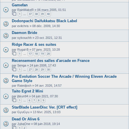
Gamefan
par
RainMakeR
»
06 mars 2005, 01:51
1
37
38
39
40
…
Dodonpachi Daifukkatsu Black Label
par
evilchris
»
08 déc. 2009, 14:30
Daemon Bride
par
sylvouchh
»
23 oct. 2021, 12:31
Ridge Racer & ses suites
par
Rugal-B
»
07 janv. 2023, 10:28
1
17
18
19
20
…
Recensement des salles d'arcade en France
par
Senga
»
24 juin 2008, 17:43
1
27
28
29
30
…
Pro Evolution Soccer The Arcade / Winning Eleven Arcade
Game Style
par
Ratedjosh
»
04 avr. 2026, 14:57
Taito Egret 2 Mini
par
jbkun94
»
04 juin 2021, 07:30
1
6
7
8
9
…
StarBlade LaserDisc Ver. [CRT effect]
par
GyuGyu
»
13 févr. 2025, 13:03
Dead Or Alive 6
par
JubaOne
»
08 juin 2018, 19:14
1
2