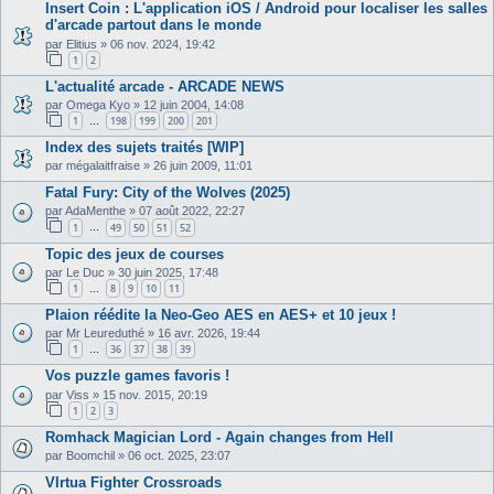
Insert Coin : L'application iOS / Android pour localiser les salles
d'arcade partout dans le monde
par
Elitius
»
06 nov. 2024, 19:42
1
2
L'actualité arcade - ARCADE NEWS
par
Omega Kyo
»
12 juin 2004, 14:08
1
198
199
200
201
…
Index des sujets traités [WIP]
par
mégalaitfraise
»
26 juin 2009, 11:01
Fatal Fury: City of the Wolves (2025)
par
AdaMenthe
»
07 août 2022, 22:27
1
49
50
51
52
…
Topic des jeux de courses
par
Le Duc
»
30 juin 2025, 17:48
1
8
9
10
11
…
Plaion réédite la Neo-Geo AES en AES+ et 10 jeux !
par
Mr Leureduthé
»
16 avr. 2026, 19:44
1
36
37
38
39
…
Vos puzzle games favoris !
par
Viss
»
15 nov. 2015, 20:19
1
2
3
Romhack Magician Lord - Again changes from Hell
par
Boomchil
»
06 oct. 2025, 23:07
VIrtua Fighter Crossroads