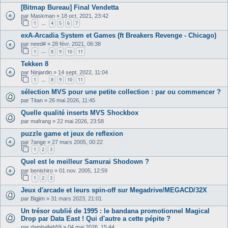
[Bitmap Bureau] Final Vendetta
par
Maskman
»
18 oct. 2021, 23:42
1
4
5
6
7
…
exA-Arcadia System et Games (ft Breakers Revenge - Chicago)
par
need#
»
28 févr. 2021, 06:38
1
8
9
10
11
…
Tekken 8
par
Ninjardin
»
14 sept. 2022, 11:04
1
8
9
10
11
…
sélection MVS pour une petite collection : par ou commencer ?
par
Titan
»
26 mai 2026, 11:45
Quelle qualité inserts MVS Shockbox
par
mafrang
»
22 mai 2026, 23:58
puzzle game et jeux de reflexion
par
7ange
»
27 mars 2005, 00:22
1
2
3
Quel est le meilleur Samurai Shodown ?
par
benishiro
»
01 nov. 2005, 12:59
1
2
3
Jeux d'arcade et leurs spin-off sur Megadrive/MEGACD/32X
par
Bigjim
»
31 mars 2023, 21:01
Un trésor oublié de 1995 : le bandana promotionnel Magical
Drop par Data East ! Qui d'autre a cette pépite ?
par
damballah59
»
04 mai 2026, 15:44