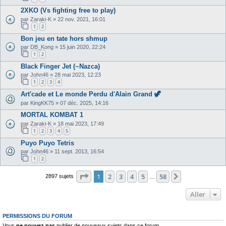
2XKO (Vs fighting free to play)
par
Zaraki-K
»
22 nov. 2021, 16:01
1
2
Bon jeu en tate hors shmup
par
DB_Kong
»
15 juin 2020, 22:24
1
2
Black Finger Jet (~Nazca)
par
John46
»
28 mai 2023, 12:23
1
2
3
4
Art'cade et Le monde Perdu d'Alain Grand 🦖
par
KingKK75
»
07 déc. 2025, 14:16
MORTAL KOMBAT 1
par
Zaraki-K
»
18 mai 2023, 17:49
1
2
3
4
5
Puyo Puyo Tetris
par
John46
»
11 sept. 2013, 16:54
1
2
Page
1
sur
58
1
2
3
4
5
58
Suivant
2897 sujets
…
Aller
PERMISSIONS DU FORUM
Vous
ne pouvez pas
publier de nouveaux sujets dans ce forum