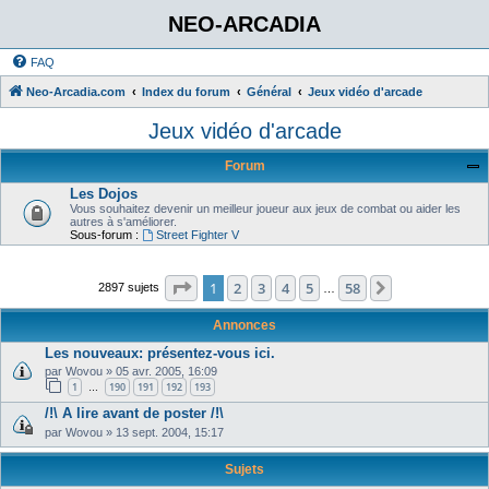
NEO-ARCADIA
FAQ
Neo-Arcadia.com
Index du forum
Général
Jeux vidéo d'arcade
Jeux vidéo d'arcade
Forum
Les Dojos
Vous souhaitez devenir un meilleur joueur aux jeux de combat ou aider les
autres à s'améliorer.
Sous-forum :
Street Fighter V
Page
1
sur
58
1
2
3
4
5
58
Suivant
2897 sujets
…
Annonces
Les nouveaux: présentez-vous ici.
par
Wovou
»
05 avr. 2005, 16:09
1
190
191
192
193
…
/!\ A lire avant de poster /!\
par
Wovou
»
13 sept. 2004, 15:17
Sujets