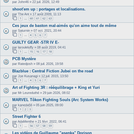
par
John46
»
22 juil. 2026, 12:49
shoot'em up : portages et localisations.
par
The Ant
»
17 août 2009, 11:13
1
60
61
62
63
…
Ces jeux de baston mal-aimés qu'on aime tout de même
par
Saturnin
»
07 oct. 2021, 20:44
1
4
5
6
7
…
GUILTY GEAR -STR IV E-
par
larouleluffy
»
08 août 2019, 04:41
1
15
16
17
18
…
PCB Mystère
par
Ratedjosh
»
08 juil. 2026, 19:58
Blazblue : Central Fiction Jubei on the road
par
Joe Kusanagi
»
12 juil. 2015, 13:50
1
4
5
6
7
…
Art of Fighting 3R : rééquilibrage + King et Yuri
par
Mr Leureduthé
»
29 juin 2026, 08:02
MARVEL Tôkon Fighting Souls (Arc System Works)
par
kaneda56
»
05 juin 2025, 09:00
1
2
3
Street Fighter 6
par
AdaMenthe
»
21 févr. 2022, 06:41
1
56
57
58
59
…
Les vidéos de Guillaume "asenka" Dorison