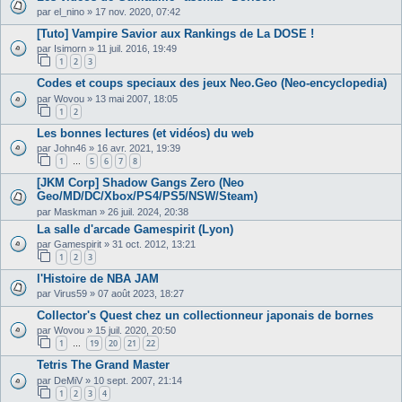
par
el_nino
»
17 nov. 2020, 07:42
[Tuto] Vampire Savior aux Rankings de La DOSE !
par
Isimorn
»
11 juil. 2016, 19:49
1
2
3
Codes et coups speciaux des jeux Neo.Geo (Neo-encyclopedia)
par
Wovou
»
13 mai 2007, 18:05
1
2
Les bonnes lectures (et vidéos) du web
par
John46
»
16 avr. 2021, 19:39
1
5
6
7
8
…
[JKM Corp] Shadow Gangs Zero (Neo
Geo/MD/DC/Xbox/PS4/PS5/NSW/Steam)
par
Maskman
»
26 juil. 2024, 20:38
La salle d'arcade Gamespirit (Lyon)
par
Gamespirit
»
31 oct. 2012, 13:21
1
2
3
l'Histoire de NBA JAM
par
Virus59
»
07 août 2023, 18:27
Collector's Quest chez un collectionneur japonais de bornes
par
Wovou
»
15 juil. 2020, 20:50
1
19
20
21
22
…
Tetris The Grand Master
par
DeMiV
»
10 sept. 2007, 21:14
1
2
3
4