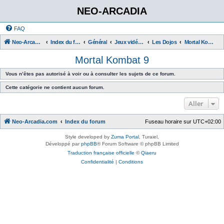
NEO-ARCADIA
FAQ
Neo-Arcadia.com
Index du forum
Général
Jeux vidéo d'arcade
Les Dojos
Mortal Kombat 9
Mortal Kombat 9
Vous n’êtes pas autorisé à voir ou à consulter les sujets de ce forum.
Cette catégorie ne contient aucun forum.
Aller
Neo-Arcadia.com
Index du forum
Fuseau horaire sur
UTC+02:00
Style developed by
Zuma Portal
, Turaiel,
Développé par
phpBB
® Forum Software © phpBB Limited
Traduction française officielle
©
Qiaeru
Confidentialité
|
Conditions