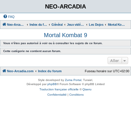
NEO-ARCADIA
FAQ
Neo-Arcadia.com
Index du forum
Général
Jeux vidéo d'arcade
Les Dojos
Mortal Kombat 9
Mortal Kombat 9
Vous n’êtes pas autorisé à voir ou à consulter les sujets de ce forum.
Cette catégorie ne contient aucun forum.
Aller
Neo-Arcadia.com
Index du forum
Fuseau horaire sur
UTC+02:00
Style developed by
Zuma Portal
, Turaiel,
Développé par
phpBB
® Forum Software © phpBB Limited
Traduction française officielle
©
Qiaeru
Confidentialité
|
Conditions