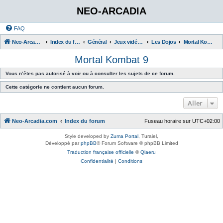
NEO-ARCADIA
FAQ
Neo-Arcadia.com
Index du forum
Général
Jeux vidéo d'arcade
Les Dojos
Mortal Kombat 9
Mortal Kombat 9
Vous n’êtes pas autorisé à voir ou à consulter les sujets de ce forum.
Cette catégorie ne contient aucun forum.
Aller
Neo-Arcadia.com
Index du forum
Fuseau horaire sur
UTC+02:00
Style developed by
Zuma Portal
, Turaiel,
Développé par
phpBB
® Forum Software © phpBB Limited
Traduction française officielle
©
Qiaeru
Confidentialité
|
Conditions